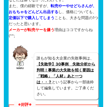
また、僕の経験ですが、
転売やーやせどらさんが、
おもちゃをどんどん出品する
し、価格についても、
定価以下で購入してしまう
ことも、大きな問題の1つ
だったと思います。
メーカーが転売ヤーを嫌う
理由はココですからね
(^^;
誰もが知る大企業の失敗事例は、
【失敗学】30事例 失敗分析から
MARU
判明！事業の大失敗を招く要因は
「戦略」「人材」あと一つ
は・・？
という記事から一部抜粋
して編集しています。ご了承くだ
さい。
※好評※