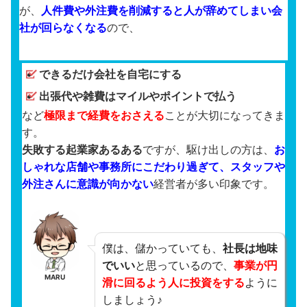
が、
人件費や外注費を削減すると人が辞めてしまい会
社が回らなくなる
ので、
できるだけ会社を自宅にする
出張代や雑費はマイルやポイントで払う
など
極限まで経費をおさえる
ことが大切になってきま
す。
失敗する起業家あるある
ですが、駆け出しの方は、
お
しゃれな店舗や事務所にこだわり過ぎて、スタッフや
外注さんに意識が向かない
経営者が多い印象です。
僕は、儲かっていても、
社長は地味
でいい
と思っているので、
事業が円
MARU
滑に回るよう人に投資をする
ように
しましょう♪