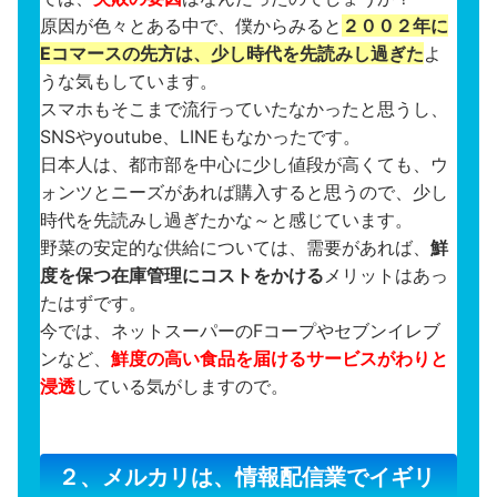
原因が色々とある中で、僕からみると
２００２年に
Eコマースの先方は、少し時代を先読みし過ぎた
よ
うな気もしています。
スマホもそこまで流行っていたなかったと思うし、
SNSやyoutube、LINEもなかったです。
日本人は、都市部を中心に少し値段が高くても、ウ
ォンツとニーズがあれば購入すると思うので、少し
時代を先読みし過ぎたかな～と感じています。
野菜の安定的な供給については、需要があれば、
鮮
度を保つ在庫管理にコストをかける
メリットはあっ
たはずです。
今では、ネットスーパーのFコープやセブンイレブ
ンなど、
鮮度の高い食品を届けるサービスがわりと
浸透
している気がしますので。
２、メルカリは、情報配信業でイギリ