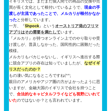
イギリスでは、まだまだ個人間での商品の交換や売
買が長く文化として根付いているようで、
現金の手
渡しが主流であったことで、メルカリが根付かなか
った
と分析しています。
一方、『
Shpock
』という
オーストリア発のフリマ
アプリはその需要を満たして
います。
『メルカリ』が持つオンライン上でのやり取りや受
け渡しが、普及しなかった、国民性的に困難だった
模様。
メルカリもバカじゃないし、イギリスへ進出する際
に競合アプリの存在は知っていましたが、
なぜイギ
リスだったのか？
もの凄い気になるところですね(^^;
親日のアメリカやアジア圏の方がよかったように思
いますが、金融大国のイギリスで会社を持つこと
で、
合法的なキャピタルフライなども視野にいれて
いた
のではないか？とも言われています。