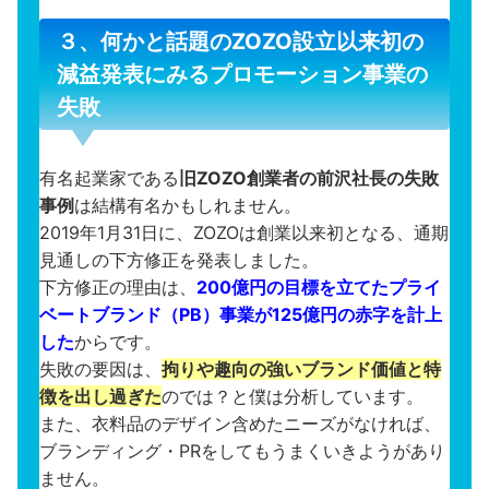
３、何かと話題のZOZO設立以来初の
減益発表にみるプロモーション事業の
失敗
有名起業家である
旧ZOZO創業者の前沢社長の失敗
事例
は結構有名かもしれません。
2019年1月31日に、ZOZOは創業以来初となる、通期
見通しの下方修正を発表しました。
下方修正の理由は、
200億円の目標を立てたプライ
ベートブランド（PB）事業が125億円の赤字を計上
した
からです。
失敗の要因は、
拘りや趣向の強いブランド価値と特
徴を出し過ぎた
のでは？と僕は分析しています。
また、衣料品のデザイン含めたニーズがなければ、
ブランディング・PRをしてもうまくいきようがあり
ません。