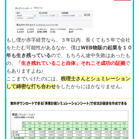
もし僕が赤字経営なら、３年以内、長くても５年で会社
をたたむ可能性があるなか、僕は
WEB物販の起業を１０
年も生き残っている
ので、もちろん途中失敗はあったも
の、
「生き残れていること自体」それこそ成功の証拠
で
もありますよね♪
ここまでいけたのには、
税理士さんとシュミレーション
して綿密な打ち合わせ
をしたからにほかなりません。