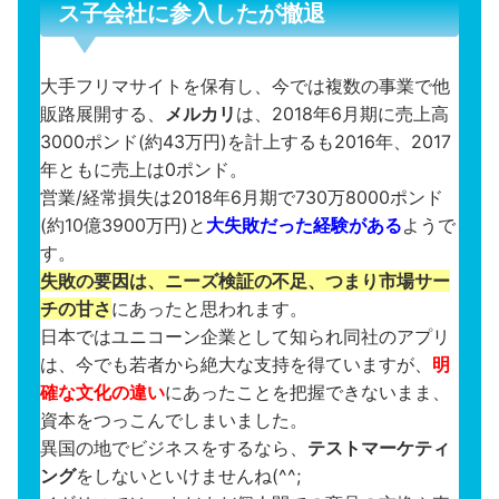
ス子会社に参入したが撤退
大手フリマサイトを保有し、今では複数の事業で他
販路展開する、
メルカリ
は、2018年6月期に売上高
3000ポンド(約43万円)を計上するも2016年、2017
年ともに売上は0ポンド。
営業/経常損失は2018年6月期で730万8000ポンド
(約10億3900万円)と
大失敗だった経験がある
ようで
す。
失敗の要因は、ニーズ検証の不足、つまり市場サー
チの甘さ
にあったと思われます。
日本ではユニコーン企業として知られ同社のアプリ
は、今でも若者から絶大な支持を得ていますが、
明
確な文化の違い
にあったことを把握できないまま、
資本をつっこんでしまいました。
異国の地でビジネスをするなら、
テストマーケティ
ング
をしないといけませんね(^^;