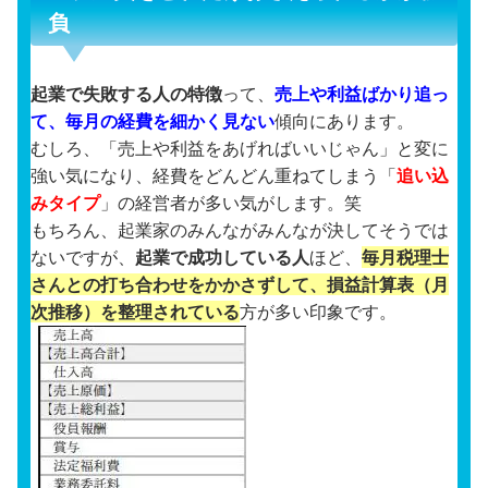
負
起業で失敗する人の特徴
って、
売上や利益ばかり追っ
て、毎月の経費を細かく見ない
傾向にあります。
むしろ、「売上や利益をあげればいいじゃん」と変に
強い気になり、経費をどんどん重ねてしまう「
追い込
みタイプ
」の経営者が多い気がします。笑
もちろん、起業家のみんながみんなが決してそうでは
ないですが、
起業で成功している人
ほど、
毎月税理士
さんとの打ち合わせをかかさずして、損益計算表（月
次推移）を整理されている
方が多い印象です。