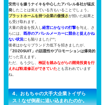
安売りを嫌うナイキを中心したアパレル各社が猛反
発
したことは覚えている方もいることでしょう。
プラットホームを持つ企業の傲慢さ
が招いた結果と
も受け取れます。
大量の資金を投入し
経営にかなりの打撃
を与え、さ
らには、
既存のアパレルメーカーに競合と捉えかね
ない状況
にも陥りました(^^;
後者はかなりブランド力低下を招きましたが、
「ZOZOSUIT」の話題性やプロモーションは爆発的
だった言えます。
ただ、もう少し、
検証を踏みながらの開発投資を行
えれば軌道修正ができていた
とも言われています
ね。
4、おもちゃの大手大企業トイザら
ス！なぜ倒産に追い込まれたのか。