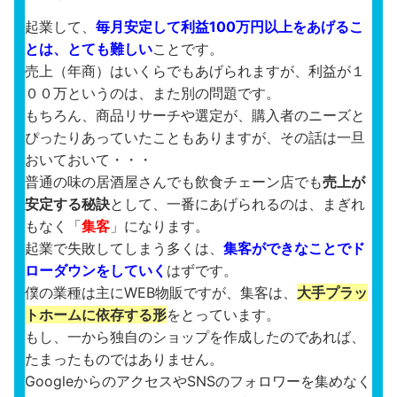
起業して、
毎月安定して利益100万円以上をあげるこ
とは、とても難しい
ことです。
売上（年商）はいくらでもあげられますが、利益が１
００万というのは、また別の問題です。
もちろん、商品リサーチや選定が、購入者のニーズと
ぴったりあっていたこともありますが、その話は一旦
おいておいて・・・
普通の味の居酒屋さんでも飲食チェーン店でも
売上が
安定する秘訣
として、一番にあげられるのは、まぎれ
もなく「
集客
」になります。
起業で失敗してしまう多くは、
集客ができなことでド
ローダウンをしていく
はずです。
僕の業種は主にWEB物販ですが、集客は、
大手プラッ
トホームに依存する形
をとっています。
もし、一から独自のショップを作成したのであれば、
たまったものではありません。
GoogleからのアクセスやSNSのフォロワーを集めなく