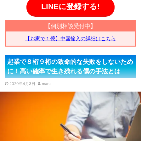
LINEに登録する!
【個別相談受付中】
【お家で１億】中国輸入の詳細はこちら
起業で８桁９桁の致命的な失敗をしないため
に！高い確率で生き残れる僕の手法とは
2020年4月3日
maru