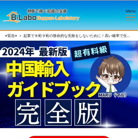
Menu
※緊急※
起業で８桁９桁の致命的な失敗をしないために！高い確率で生き残れる僕の手法とは