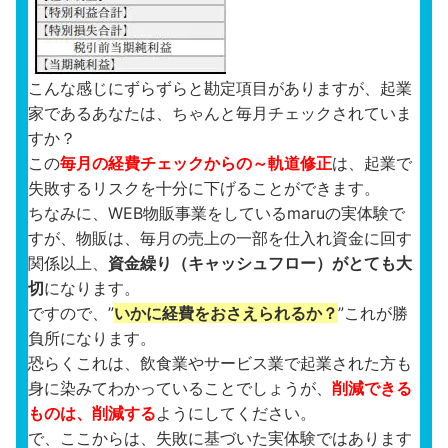
こんな感じにずらずらと勘定項目がありますが、起業
家であるあなたは、ちゃんと毎月チェックされていま
すか？
この
毎月の経費チェックからの～軌道修正
は、起業で
失敗するリスクを十分に下げることができます。
ちなみに、WEB物販事業をしているmaruの実体験で
すが、物販は、毎月の売上の一部を仕入れ資金に回す
関係以上、
資金繰り（キャッシュフロー）
がとても大
切
になります。
ですので、”
いかに経費をおさえられるか？
”これが勝
負所になります。
恐らくこれは、飲食業やサービス業で起業された方も
身に染みてわかっていることでしょうが、
削減できる
ものは、削減する
ようにしてください。
で、ここからは、失敗に基づいた実体験ではあります