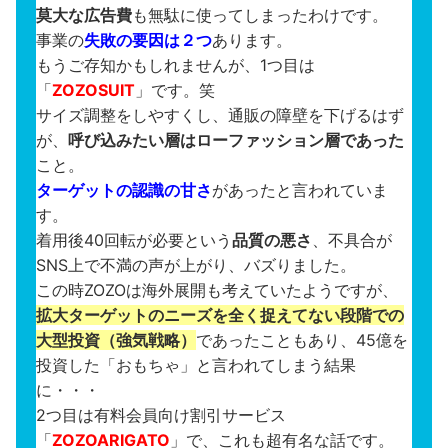
莫大な広告費
も無駄に使ってしまったわけです。
事業の
失敗の要因は２つ
あります。
もうご存知かもしれませんが、1つ目は
「
ZOZOSUIT
」です。笑
サイズ調整をしやすくし、通販の障壁を下げるはず
が、
呼び込みたい層はローファッション層であった
こと。
ターゲットの認識の甘さ
があったと言われていま
す。
着用後40回転が必要という
品質の悪さ
、不具合が
SNS上で不満の声が上がり、バズりました。
この時ZOZOは海外展開も考えていたようですが、
拡大ターゲットのニーズを全く捉えてない段階での
大型投資（強気戦略）
であったこともあり、45億を
投資した「おもちゃ」と言われてしまう結果
に・・・
2つ目は有料会員向け割引サービス
「
ZOZOARIGATO
」で、これも超有名な話です。