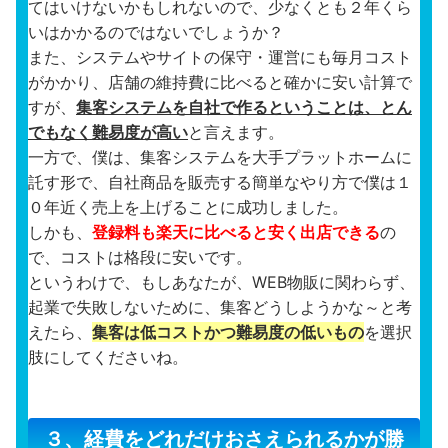
てはいけないかもしれないので、少なくとも２年くら
いはかかるのではないでしょうか？
また、システムやサイトの保守・運営にも毎月コスト
がかかり、店舗の維持費に比べると確かに安い計算で
すが、
集客システムを自社で作るということは、とん
でもなく難易度が高い
と言えます。
一方で、僕は、集客システムを大手プラットホームに
託す形で、自社商品を販売する簡単なやり方で僕は１
０年近く売上を上げることに成功しました。
しかも、
登録料も楽天に比べると安く出店できる
の
で、コストは格段に安いです。
というわけで、もしあなたが、WEB物販に関わらず、
起業で失敗しないために、集客どうしようかな～と考
えたら、
集客は低コストかつ難易度の低いもの
を選択
肢にしてくださいね。
３、経費をどれだけおさえられるかが勝