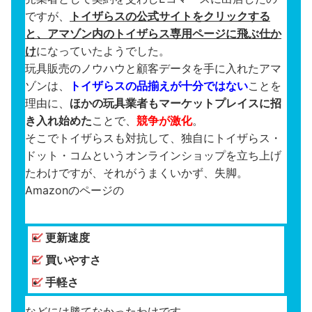
ですが、
トイザらスの公式サイトをクリックする
と、アマゾン内のトイザらス専用ページに飛ぶ仕か
け
になっていたようでした。
玩具販売のノウハウと顧客データを手に入れたアマ
ゾンは、
トイザらスの品揃えが十分ではない
ことを
理由に、
ほかの玩具業者もマーケットプレイスに招
き入れ始めた
ことで、
競争が激化
。
そこでトイザらスも対抗して、独自にトイザらス・
ドット・コムというオンラインショップを立ち上げ
たわけですが、それがうまくいかず、失脚。
Amazonのページの
更新速度
買いやすさ
手軽さ
などには勝てなかったわけです。