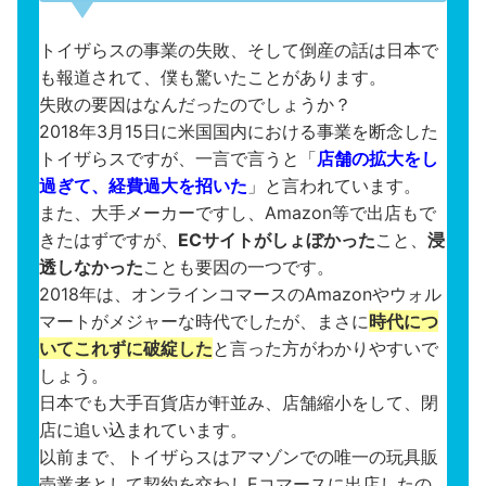
トイザらスの事業の失敗、そして倒産の話は日本で
も報道されて、僕も驚いたことがあります。
失敗の要因はなんだったのでしょうか？
2018年3月15日に米国国内における事業を断念した
トイザらスですが、一言で言うと「
店舗の拡大をし
過ぎて、経費過大を招いた
」と言われています。
また、大手メーカーですし、Amazon等で出店もで
きたはずですが、
ECサイトがしょぼかった
こと、
浸
透しなかった
ことも要因の一つです。
2018年は、オンラインコマースのAmazonやウォル
マートがメジャーな時代でしたが、まさに
時代につ
いてこれずに破綻した
と言った方がわかりやすいで
しょう。
日本でも大手百貨店が軒並み、店舗縮小をして、閉
店に追い込まれています。
以前まで、トイザらスはアマゾンでの唯一の玩具販
売業者として契約を交わしEコマースに出店したの