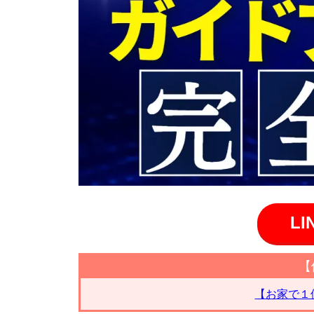
L
【
【お家で１