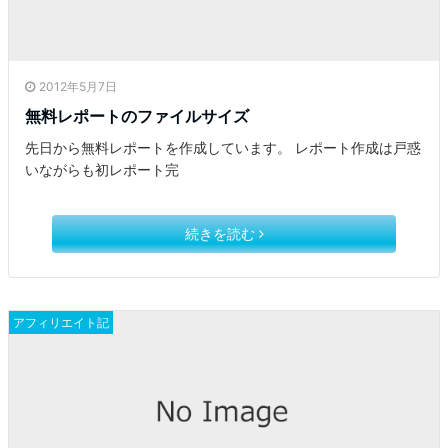
2012年5月7日
無料レポートのファイルサイズ
先日から無料レポートを作成しています。 レポート作成は戸惑
いながらも初レポート完
続きを読む
アフィリエイト記