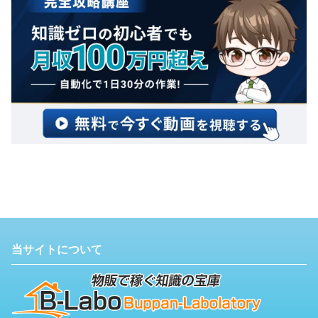
当サイトについて