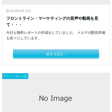
2012年5月13日
フロントライン・マーケティングの音声や動画を見
て・・・
今日も無料レポートの作成をしていました。 メルマガ配信準備
も徐々にしています。
続きを読む
アフィリエイト記