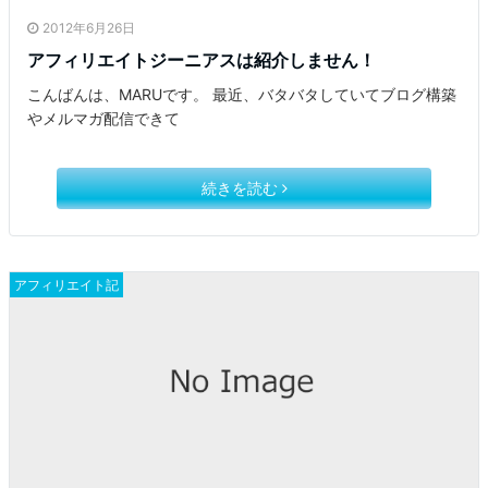
2012年6月26日
アフィリエイトジーニアスは紹介しません！
こんばんは、MARUです。 最近、バタバタしていてブログ構築
やメルマガ配信できて
続きを読む
アフィリエイト記