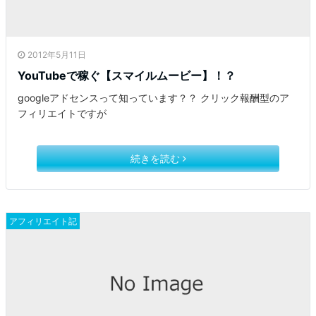
2012年5月11日
YouTubeで稼ぐ【スマイルムービー】！？
googleアドセンスって知っています？？ クリック報酬型のア
フィリエイトですが
続きを読む
アフィリエイト記