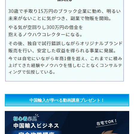
中国輸入が学べる動画講座プレゼント！