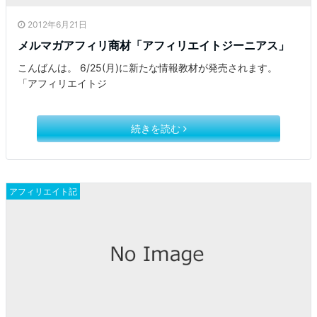
2012年6月21日
メルマガアフィリ商材「アフィリエイトジーニアス」
こんばんは。 6/25(月)に新たな情報教材が発売されます。
「アフィリエイトジ
続きを読む
アフィリエイト記