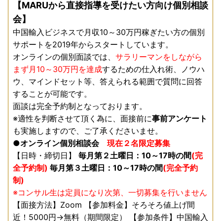
【MARUから直接指導を受けたい方向け個別相談
会】
中国輸入ビジネスで月収10～30万円稼ぎたい方の個別
サポートを2019年からスタートしています。
オンラインの個別面談では、
サラリーマンをしながら
まず月10～30万円を達成
するための仕入れ術、ノウハ
ウ、マインドセット等、答えられる範囲で質問に回答
することが可能です。
面談は完全予約制となっております。
※適性を判断させて頂く為に、面接前に
事前アンケート
も実施しますので、ご了承くださいませ。
●オンライン個別相談会
現在２名限定募集
【日時・締切日】
毎月第２土曜日：10～17時の間
(完
全予約制)
毎月第３土曜日：10～17時の間
(完全予約
制)
※コンサル生は定員になり次第、一切募集を行いません
【面接方法】Zoom 【参加料金】そろそろ値上げ間
近！5000円→無料（期間限定） 【参加条件】中国輸入